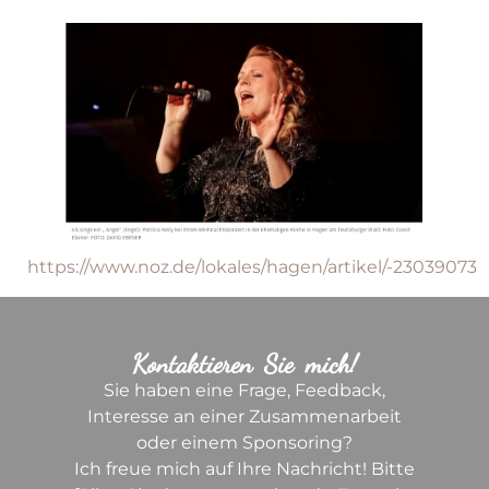
https://www.noz.de/lokales/hagen/artikel/-23039073
Kontaktieren Sie mich!
Sie haben eine Frage, Feedback,
Interesse an einer Zusammenarbeit
oder einem Sponsoring?
Ich freue mich auf Ihre Nachricht! Bitte