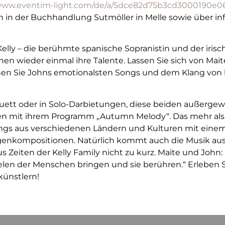
/www.eventim-light.com/de/a/5dce82d75b3cd3000190e0
ch in der Buchhandlung Sutmöller in Melle sowie über i
Kelly – die berühmte spanische Sopranistin und der iris
einen wieder einmal ihre Talente. Lassen Sie sich von M
en Sie Johns emotionalsten Songs und dem Klang von kelt
 Duett oder in Solo-Darbietungen, diese beiden außerge
n mit ihrem Programm „Autumn Melody“. Das mehr als 2
ongs aus verschiedenen Ländern und Kulturen mit einem 
igenkompositionen. Natürlich kommt auch die Musik aus
s Zeiten der Kelly Family nicht zu kurz. Maite und John: 
elen der Menschen bringen und sie berühren.“ Erleben
ünstlern!