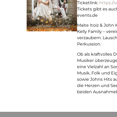
Ticketlink:
https:/
Tickets gibt es au
events.de
Maite Itoiz & John 
Kelly Family – ver
verzaubern. Lausch
Perkussion.
Ob als kraftvolles
Musiker überzeuge
eine Vielzahl an S
Musik, Folk und E
sowie Johns Hits au
die Herzen und Se
beiden Ausnahmek