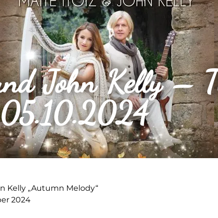
und John Kelly – T
 05.10.2024
hn Kelly „Autumn Melody“
ber 2024