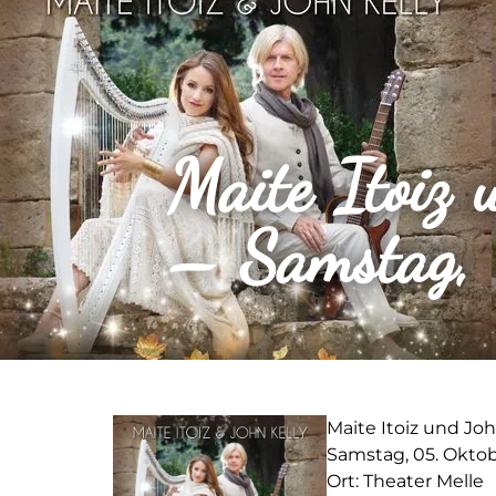
Maite Itoiz 
– Samstag,
Maite Itoiz und Jo
Samstag, 05. Okto
Ort: Theater Melle