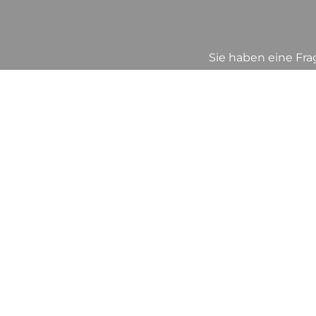
Sie haben eine Fr
Ich freue mic
Ich wer