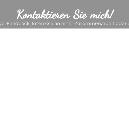
Kontaktieren Sie mich!
age, Feedback, Interesse an einer Zusammenarbeit oder
h auf Ihre Nachricht! Bitte füllen Sie das untenstehende
de mich so schnell wie möglich mit Ihnen in Verbindung
Absenden