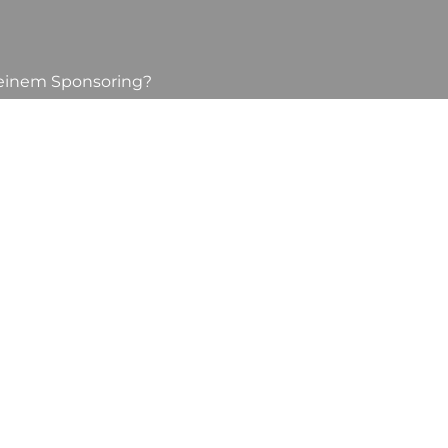
 einem Sponsoring?
 Formular aus.
 setzen!