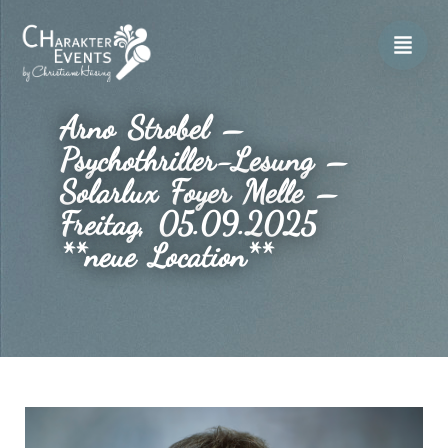
Arno Strobel –
Psychothriller-Lesung –
Solarlux Foyer Melle –
Freitag, 05.09.2025
**neue Location**