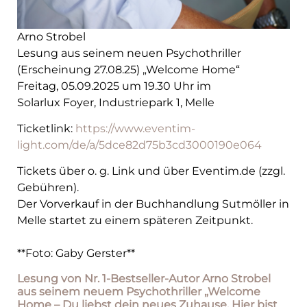
Arno Strobel
Lesung aus seinem neuen Psychothriller
(Erscheinung 27.08.25) „Welcome Home“
Freitag, 05.09.2025 um 19.30 Uhr im
Solarlux Foyer, Industriepark 1, Melle
Ticketlink:
https://www.eventim-
light.com/de/a/5dce82d75b3cd3000190e064
Tickets über o. g. Link und über Eventim.de (zzgl.
Gebühren).
Der Vorverkauf in der Buchhandlung Sutmöller in
Melle startet zu einem späteren Zeitpunkt.
**Foto: Gaby Gerster**
Lesung von Nr. 1-Bestseller-Autor Arno Strobel
aus seinem neuem Psychothriller „Welcome
Home – Du liebst dein neues Zuhause. Hier bist